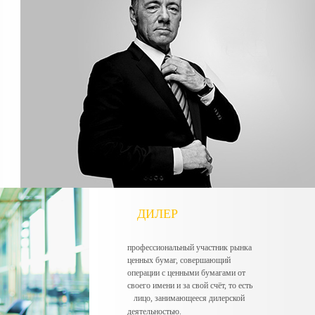
ДИЛЕР
профессиональный участник рынка
ценных бумаг, совершающий
операции с ценными бумагами от
своего имени и за свой счёт, то есть
лицо, занимающееся дилерской
деятельностью.