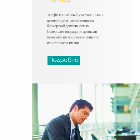
профессиональный участник
рынка
ценных бумаг,
занимающийся
брокерской
деятельностью.
Совершает
операции с ценными
бумагами
по поручению клиента
или от
своего имени.