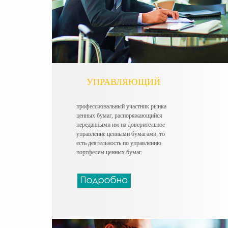
УПРАВЛЯЮЩИЙ
профессиональный участник рынка
ценных
бумаг, распоряжающийся
переданными им
на доверительное
управление ценными
бумагами, то
есть деятельность по управлению
портфелем ценных бумаг.