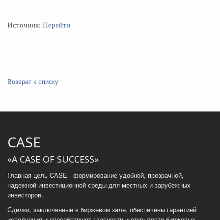
Источник:
Перейти
Возврат к списку
CASE
«A CASE OF SUCCESS»
Главная цель CASE - формирование удобной, прозрачной,
надежной инвестиционной среды для местных и зарубежных
инвесторов.
Сделки, заключенные в биржевом зале, обеспечены гарантией
исполнения и способствуют гласности и открытости биржевых