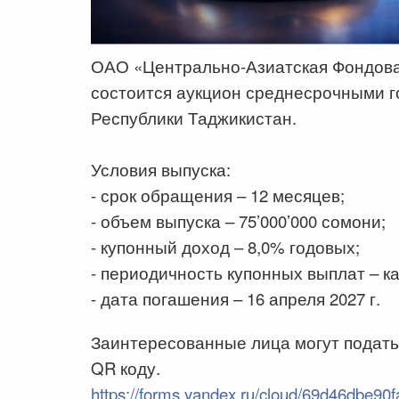
ОАО «Центрально-Азиатская Фондовая
состоится аукцион среднесрочными 
Республики Таджикистан.
Условия выпуска:
- срок обращения – 12 месяцев;
- объем выпуска – 75’000’000 сомони;
- купонный доход – 8,0% годовых;
- периодичность купонных выплат – к
- дата погашения – 16 апреля 2027 г.
Заинтересованные лица могут подать
QR коду.
https://forms.yandex.ru/cloud/69d46dbe9