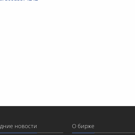
дние новости
О бирже