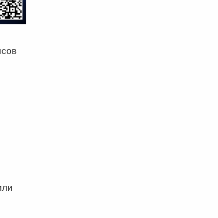
нсов
или