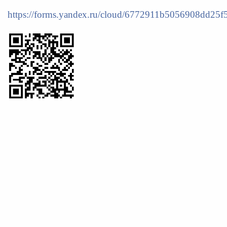
https://forms.yandex.ru/cloud/6772911b5056908dd25f