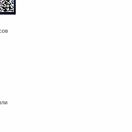
сов
или