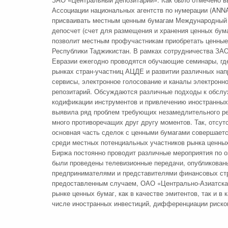
Ассоциации национальных агентств по нумерации (ANN
присваивать местным ценным бумагам Международный и
депосчет (счет для размещения и хранения ценных бума
позволит местным профучастникам приобретать ценные 
Республики Таджикистан. В рамках сотрудничества ЗА
Евразии ежегодно проводятся обучающие семинары, гд
рынках стран-участниц АЦДЕ и развитии различных напр
сервисы, электронное голосование и каналы электронн
репозитарий. Обсуждаются различные подходы к обслу
кодификации инструментов и привлечению иностранных 
выявила ряд проблем требующих незамедлительного ре
много противоречащих друг другу моментов. Так, отсут
основная часть сделок с ценными бумагами совершаетс
среди местных потенциальных участников рынка ценных 
Биржа постоянно проводит различные мероприятия по о
были проведены телевизионные передачи, опубликованы
предпринимателями и представителями финансовых стр
предоставленным случаем, ОАО «Центрально-Азиатская
рынке ценных бумаг, как в качестве эмитентов, так и в
числе иностранных инвестиций, дифференциации риско