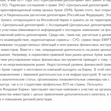
A SC). Подписано соглашение о праве ЗАО «Центральный депозитарий»
дентификационный номер ценных бумаг (ISIN). Кроме этого, был откры
г) в Национальном расчетном депозитарии (Российская Федерация). Это
бумаги, котирующиеся на Московской бирже и хранить их на территори
О «Центральный депозитарий» с Ассоциацией Центральных депозитарие
е участники обмениваются информацией о последних изменениях на фо
авлений работы депозитариев. Среди них, такие как: расчетные и дене
ого взаимодействия, недепозитарные сервисы – СУО, сервис-бюро SWIFT
живанию государственных облигаций и иностранных финансовых инстру
инвесторов. Вместе с тем, операционная деятельность на рынке ценных
шения. Например, в нормативно-правовой базе рынка ценных бумаг выя
ствие регулирования новых финансовых инструментов приводит к тому, 
я на неорганизованном рынке. Недостаточный уровень финансовой грам
бумаг говорит о неготовности компаний выходить на Биржу. В этой связ
знакомлению с биржевой деятельностью и ее инфраструктурой. В частн
 аналитические статьи, организованы ознакомительные семинары как с
уктур, так и со студентами профильных ВУЗ-ов страны. Пользуясь
 Фондовая Биржа» приглашает местные компании к участию на органи
 качестве инвесторов с целью привлечения дополнительного капитала, в 
в и повышения деловой репутации.