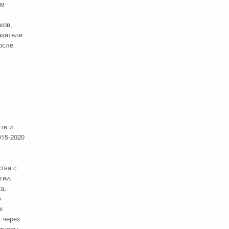
ом
ков,
азатели
осле
тв и
015-2020
тва с
гии.
а,
ю
х
 через
ртнеры