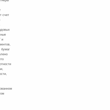
т
т счет
и
в
ндовых
жные
 и
ментов,
 бумаг
влено
что
отности
и,
ости,
зованном
том