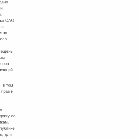
дано
и,
,
дке ОАО
яч
ство
исло
змещены
еры
еров –
низаций
, в том
 прав и
ых
ержку со
икам,
публике
е, для