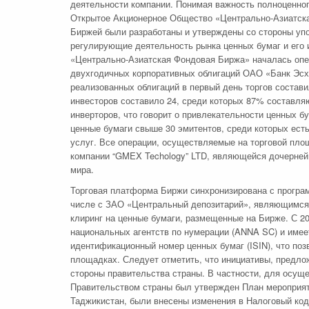
деятельности компании. Понимая важность полноценног
Открытое Акционерное Общество «Центрально-Азиатска
Биржей были разработаны и утверждены со стороны упо
регулирующие деятельность рынка ценных бумаг и его 
«Центрально-Азиатская Фондовая Биржа» началась опе
двухгодичных корпоративных облигаций ОАО «Банк Эсх
реализованных облигаций в первый день торгов состав
инвесторов составило 24, среди которых 87% составля
инверторов, что говорит о привлекательности ценных 
ценные бумаги свыше 30 эмитентов, среди которых ест
услуг. Все операции, осуществляемые на торговой пло
компании “GMEX Techology” LTD, являющейся дочерней 
мира.
Торговая платформа Биржи синхронизирована с програ
числе с ЗАО «Центральный депозитарий», являющимся з
клиринг на ценные бумаги, размещенные на Бирже. С 2
национальных агентств по нумерации (ANNA SC) и име
идентификационный номер ценных бумаг (ISIN), что п
площадках. Следует отметить, что инициативы, предло
стороны правительства страны. В частности, для осущ
Правительством страны был утвержден План мероприяти
Таджикистан, были внесены изменения в Налоговый код