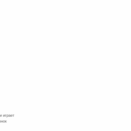
и играет
ынок