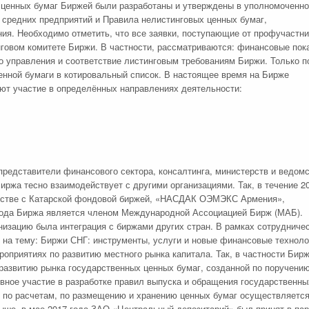
к ценных бумаг Биржей были разработаны и утверждены в уполномоченн
 средних предприятий и Правила нелистинговых ценных бумаг,
я. Необходимо отметить, что все заявки, поступающие от профучастни
говом комитете Биржи. В частности, рассматриваются: финансовые пок
го управления и соответствие листинговым требованиям Биржи. Только п
енной бумаги в котировальный список. В настоящее время на Бирже
т участие в определённых направлениях деятельности:
едставители финансового сектора, консалтинга, министерств и ведомс
иржа тесно взаимодействует с другими организациями. Так, в течение 2
естве с Катарской фондовой биржей, «НАСДАК ОЭМЭКС Армения»,
года Биржа является членом Международной Ассоциацией Бирж (МАБ).
изацию была интеграция с биржами других стран. В рамках сотрудничес
на тему: Биржи СНГ: инструменты, услуги и новые финансовые техноло
роприятиях по развитию местного рынка капитала. Так, в частности Бирж
развитию рынка государственных ценных бумаг, созданной по поручени
вное участие в разработке правил выпуска и обращения государственны
 по расчетам, по размещению и хранению ценных бумаг осуществляется
ыше, в мае 2017 года ЗАО «Центральный депозитарий» был принят в па