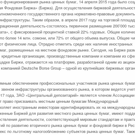
о функционирования рынка ценных бумаг, 14 апреля 2015 года было соз
я Фондовая Биржа» (Биржа). Для осуществления биржевой деятельност
лномоченного государственного органа нормативно-правовые документы
инфраструктуры. Таким образом, в апреле 2017 году на торговой площа
рационная деятельность-состоялось первичное размещение 200’000 тыс
ата», с фиксированной процентной ставкой 22% годовых. Общее количе
ило более 14 млн. сомони, или 72% от общего объема выпуска. Общее ч
ют физические лица. Отрадно отметить среди них наличие иностранных
бумаг, размещенных на местном фондовом рынке. Сегодня, на Бирже ра
ь кредитные организации, производственные компании и компании из сф
щадке Биржи, отражаются на платформе, разработанной одним из акцион
компанией Deutsche Borse Group – одной из крупнейших биржевых орга
ммным обеспечением профессиональных участников рынка ценных бумаг
веном инфраструктуры организованного рынка, в котором ведется учет
017 года, ЗАО «Центральный депозитарий» является членом Ассоциации
ет право присваивать местным ценным бумагам Международный
озволяет иностранным инвесторам идентифицировать их на международн
женные Биржей для развития местного рынка ценных бумаг, имеют подд
ествления деятельности, соответствующей мировым стандартам и практ
й по развитию вторичного рынка ценных бумаг и фондовой биржи в Рес
екс по льготному налогообложению субъектов рынка ценных бумаг. Такж