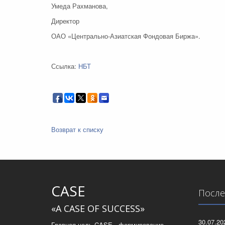
Умеда Рахманова,
Директор
ОАО «Центрально-Азиатская Фондовая Биржа».
Ссылка:
НБТ
Возврат к списку
CASE
После
«A CASE OF SUCCESS»
30.07.2
Главная цель CASE - формирование