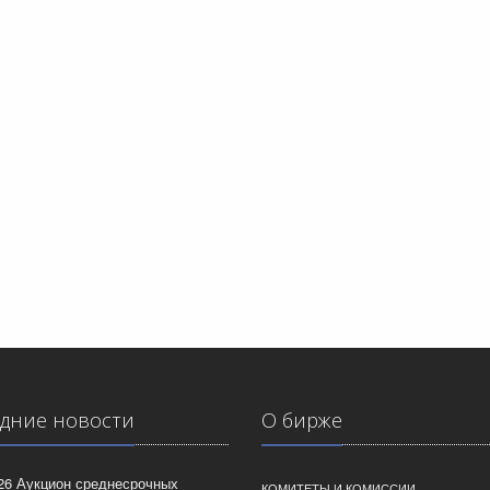
дние новости
О бирже
026 Аукцион среднесрочных
КОМИТЕТЫ И КОМИССИИ