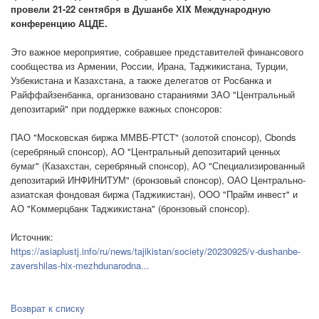
провели 21-22 сентября в Душанбе ХIX Международную
конференцию АЦДЕ.
Это важное мероприятие, собравшее представителей финансового
сообщества из Армении, России, Ирана, Таджикистана, Турции,
Узбекистана и Казахстана, а также делегатов от Росбанка и
Райффайзенбанка, организовано стараниями ЗАО "Центральный
депозитарий" при поддержке важных спонсоров:
ПАО "Московская биржа ММВБ-РТСТ" (золотой спонсор), Cbonds
(серебряный спонсор), АО "Центральный депозитарий ценных
бумаг" (Казахстан, серебряный спонсор), АО "Специализированный
депозитарий ИНФИНИТУМ" (бронзовый спонсор), ОАО Центрально-
азиатская фондовая биржа (Таджикистан), ООО "Прайм инвест" и
АО "Коммерцбанк Таджикистана" (бронзовый спонсор).
Источник:
https://asiaplustj.info/ru/news/tajikistan/society/20230925/v-dushanbe-
zavershilas-hix-mezhdunarodna...
Возврат к списку