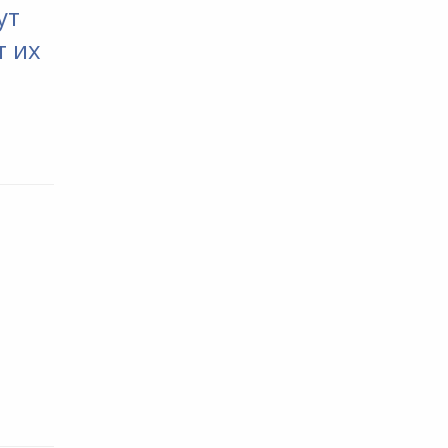
ут
т их