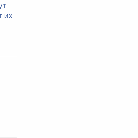
ут
т их