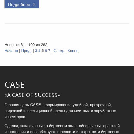
Подробнее
Новости 81 - 100 из 282
Начало
|
Пред.
|
3
4
5
6
7
|
След.
|
Конец
CASE
«A CASE OF SUCCESS»
Главная цель CASE - формирование удобной, прозрачной,
надежной инвестиционной среды для местных и зарубежных
инвесторов.
Сделки, заключенные в биржевом зале, обеспечены гарантией
исполнения и способствуют гласности и открытости биржевых