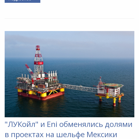
"ЛУКойл" и Eni обменялись долями
в проектах на шельфе Мексики