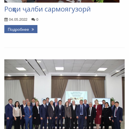
Роҳҳои ҷалби сармоягузорӣ
04.05.2022
0
Подробнее