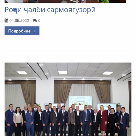
Роҳҳои ҷалби сармоягузорӣ
04.05.2022
0
Подробнее