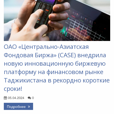
ОАО «Центрально-Азиатская
Фондовая Биржа» (CASE) внедрила
новую инновационную биржевую
платформу на финансовом рынке
Таджикистана в рекордно короткие
сроки!
05.04.2024
0
Подробнее