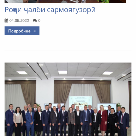
Роҳҳои ҷалби сармоягузорӣ
04.05.2022
0
Подробнее