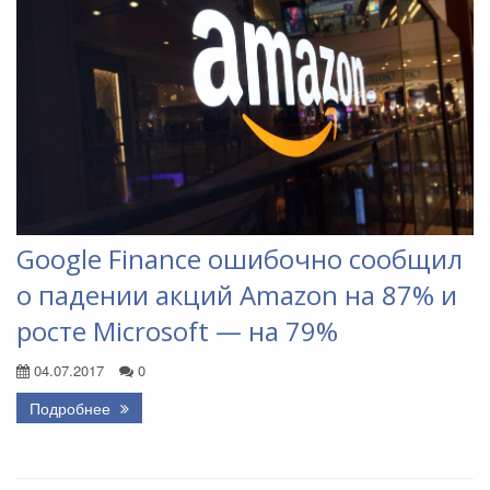
Google Finance ошибочно сообщил
о падении акций Amazon на 87% и
росте Microsoft — на 79%
04.07.2017
0
Подробнее