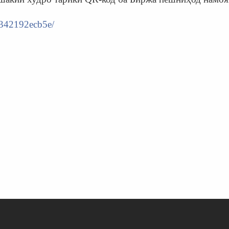
7342192ecb5e/