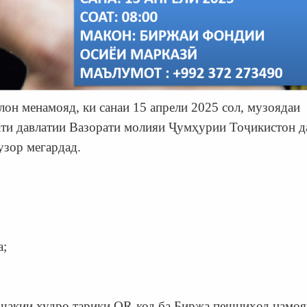
н менамояд, ки санаи 15 апрели 2025 сол, музоядаи
ати давлатии Вазорати молияи Ҷумҳурии Тоҷикистон д
узор мегардад.
а;
шакии худро тарики QR-код ба Биржа пешниҳод намоя