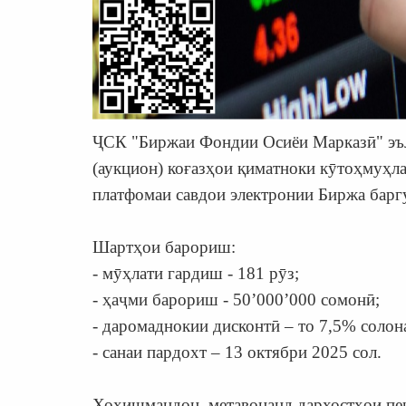
ҶСК "Биржаи Фондии Осиёи Марказӣ" эъло
(аукцион) коғазҳои қиматноки кӯтоҳмуҳл
платфомаи савдои электронии Биржа барг
Шартҳои барориш:
- мӯҳлати гардиш - 181 рӯз;
- ҳаҷми барориш - 50’000’000 сомонӣ;
- даромаднокии дисконтӣ – то 7,5% солон
- санаи пардохт – 13 октябри 2025 сол.
Хоҳишмандон, метавонанд дархостҳои пе