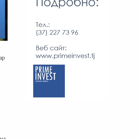
ар
нд.