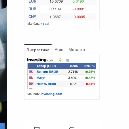
EUR
10.6709
0.0196
RUB
0.1139
-0.0001
CNY
1.3687
-0.0005
Манбаъ:
.
nbt.tj
Агро
Металхо
Энергетика
Манбаъ:
.
Investing.com