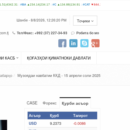
Шанбе - 8/8/2026, 12:26:20 PM
Тоҷики
com.tj
Тел/Факс: +992 (37) 227-34-93
Робита бо мо
И КАСБ
ҚОҒАЗҲОИ ҚИМАТНОКИ ДАВЛАТИ
абарҳо
Музоядаи навбатии ККД - 15 апрели соли 2025
CASE
Форекс
Қурби асъор
Асъор
Қурб
Тағирот
USD
9.2373
-0.0086