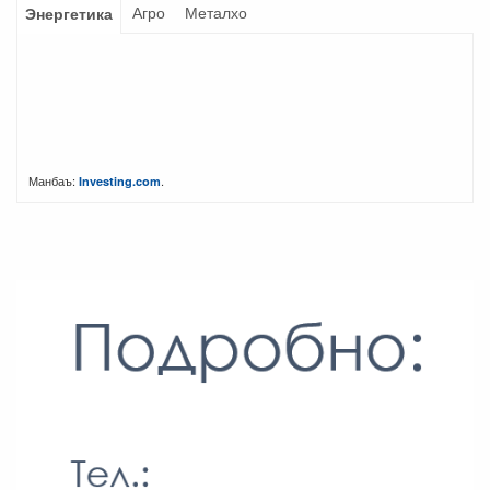
Агро
Металхо
Энергетика
Манбаъ:
.
Investing.com