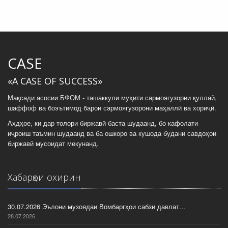
CASE
«A CASE OF SUCCESS»
Мақсади асосии БФОМ - ташаккули муҳити сармоягузории қуллай,
шаффоф ва боэътимод барои сармоягузорони маҳаллӣ ва хориҷӣ.
Аҳдҳое, ки дар толори биржавӣ баста шудаанд, бо кафолати
иҷроиш таъмин шудаанд ва ба ошкоро ва кушода будани савдоҳои
биржавӣ мусоидат мекунанд.
Хабарҳои охирин
30.07.2026 Эълони музоядаи Вомбаргҳои сабзи давлат...
28.07.2026