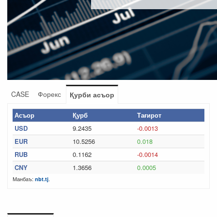
CASE
Форекс
Қурби асъор
Асъор
Қурб
Тағирот
USD
9.2435
-0.0013
EUR
10.5256
0.018
RUB
0.1162
-0.0014
CNY
1.3656
0.0005
Манбаъ:
.
nbt.tj