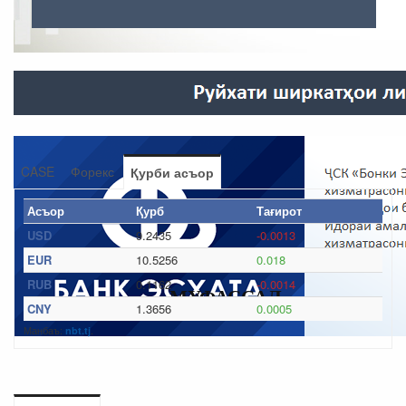
CASE
Форекс
Қурби асъор
Асъор
Қурб
Тағирот
USD
9.2435
-0.0013
EUR
10.5256
0.018
RUB
0.1162
-0.0014
МУФАССАЛ
CNY
1.3656
0.0005
Манбаъ:
.
nbt.tj