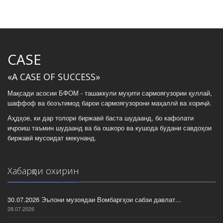
CASE
«A CASE OF SUCCESS»
Мақсади асосии БФОМ - ташаккули муҳити сармоягузории қуллай,
шаффоф ва боэътимод барои сармоягузорони маҳаллӣ ва хориҷӣ.
Аҳдҳое, ки дар толори биржавӣ баста шудаанд, бо кафолати
иҷроиш таъмин шудаанд ва ба ошкоро ва кушода будани савдоҳои
биржавӣ мусоидат мекунанд.
Хабарҳои охирин
30.07.2026 Эълони музоядаи Вомбаргҳои сабзи давлат...
28.07.2026