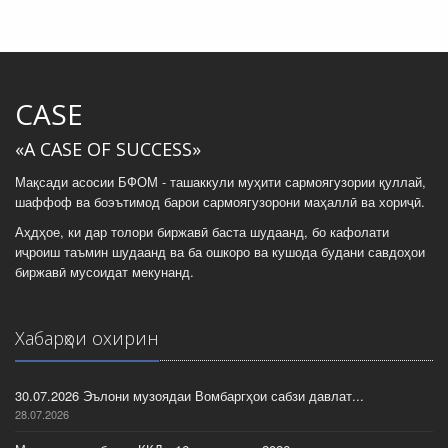
CASE
«A CASE OF SUCCESS»
Мақсади асосии БФОМ - ташаккули муҳити сармоягузории қуллай,
шаффоф ва боэътимод барои сармоягузорони маҳаллӣ ва хориҷӣ.
Аҳдҳое, ки дар толори биржавӣ баста шудаанд, бо кафолати
иҷроиш таъмин шудаанд ва ба ошкоро ва кушода будани савдоҳои
биржавӣ мусоидат мекунанд.
Хабарҳои охирин
30.07.2026 Эълони музоядаи Вомбаргҳои сабзи давлат...
28.07.2026