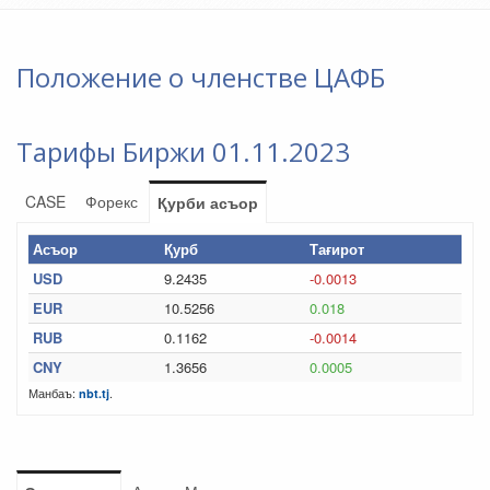
Положение о членстве ЦАФБ
Тарифы Биржи 01.11.2023
CASE
Форекс
Қурби асъор
Асъор
Қурб
Тағирот
USD
9.2435
-0.0013
EUR
10.5256
0.018
RUB
0.1162
-0.0014
CNY
1.3656
0.0005
Манбаъ:
.
nbt.tj