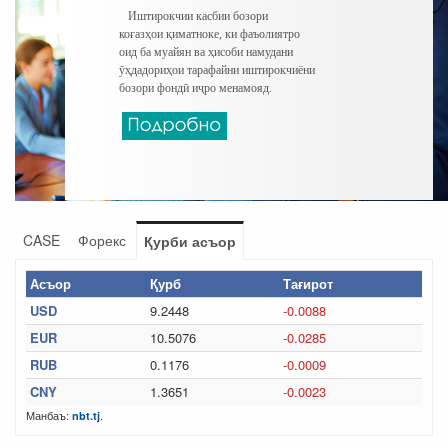
Иштирокчии касбии бозори
коғазҳои қиматноке, ки фаъолиятро
оид ба муайян ва ҳисоби намудани
ӯҳдадориҳои тарафайни иштирокчиёни
бозори фондӣ иҷро менамояд.
CASE
Форекс
Қурби асъор
Асъор
Қурб
Тағирот
USD
9.2448
-0.0088
EUR
10.5076
-0.0285
RUB
0.1176
-0.0009
CNY
1.3651
-0.0023
Манбаъ:
.
nbt.tj