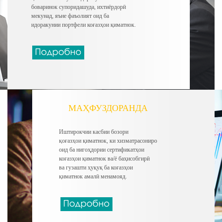
боваринок супоридашуда, ихтиёрдорӣ
мекунад, яъне фаъолият оид ба
идоракунии портфели коғазҳои қиматнок.
МАҲФУЗДОРАНДА
Иштирокчии касбии бозори
қоғазҳои қиматнок, ки хизматрасониро
оид ба нигоҳдории сертификатҳои
коғазҳои қиматнок ва/ё баҳисобгирӣ
ва гузашти ҳуқуқ ба коғазҳои
қиматнок амалӣ менамояд.