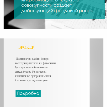
БРОКЕР
Иштирокчии касбии бозори
коғазҳои қиматнок, ки фаъолияти
брокериро амалӣ менамояд.
Амалиётҳоро бо қоғазҳои
қиматнок бо супориши мизоҷ
ё аз номи худ
иҷро мекунад.