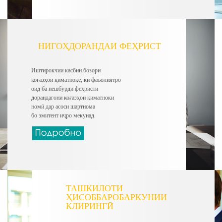
НИГОҲДОРАНДАИ ФЕҲРИСТ
Иштирокчии касбии бозори
коғазҳои қиматноке, ки фаъолиятро
оид ба пешбурди феҳристи
дорандагони коғазҳои қиматноки
номӣ
дар асоси шартнома
бо эмитент иҷро мекунад.
ТАШКИЛОТИ
ҲИСОББАРОБАРКУНИИ
КЛИРИНГӢ