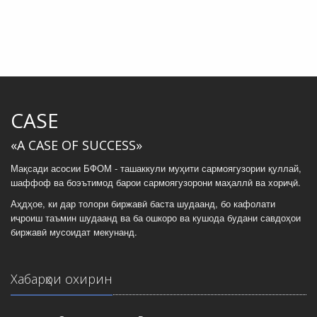
CASE
«A CASE OF SUCCESS»
Мақсади асосии БФОМ - ташаккули муҳити сармоягузории қуллай,
шаффоф ва боэътимод барои сармоягузорони маҳаллӣ ва хориҷӣ.
Аҳдҳое, ки дар толори биржавӣ баста шудаанд, бо кафолати
иҷроиш таъмин шудаанд ва ба ошкоро ва кушода будани савдоҳои
биржавӣ мусоидат мекунанд.
Хабарҳои охирин