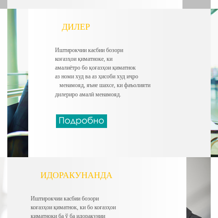
ДИЛЕР
Иштирокчии касбии бозори
коғазҳои қиматноке, ки
амалиётро бо қоғазҳои қиматнок
аз номи худ ва аз ҳисоби худ иҷро
менамояд, яъне шахсе, ки фаъолияти
дилериро амалӣ менамояд.
ИДОРАКУНАНДА
Иштирокчии касбии бозори
коғазҳои қиматнок, ки бо коғазҳои
қиматноки ба ў ба идоракунии