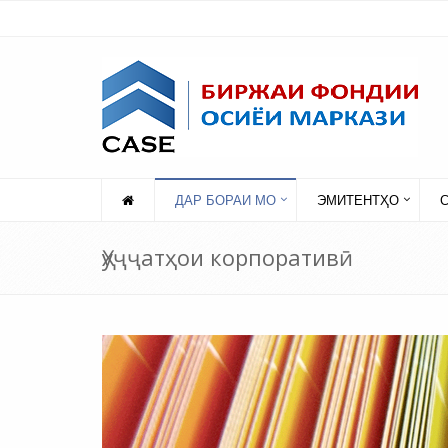
ДАР БОРАИ МО
ЭМИТЕНТҲО
Ҳуҷҷатҳои корпоративӣ