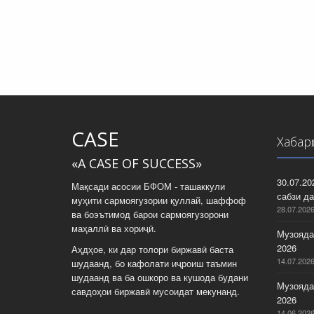
CASE
Хабар
«A CASE OF SUCCESS»
30.07.2
Мақсади асосии БФОМ - ташаккули
сабзи да
муҳити сармоягузории қуллай, шаффоф
28.07.202
ва боэътимод барои сармоягузорони
маҳаллӣ ва хориҷӣ.
Музояда
2026
Аҳдҳое, ки дар толори биржавӣ баста
14.07.202
шудаанд, бо кафолати иҷроиш таъмин
шудаанд ва ба ошкоро ва кушода будани
Музояда
савдоҳои биржавӣ мусоидат мекунанд.
2026
14.06.202