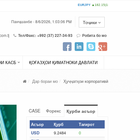
Панҷшанбе - 8/6/2026, 1:03:06 PM
Тоҷики
com.tj
Тел/Факс: +992 (37) 227-34-93
Робита бо мо
И КАСБ
ҚОҒАЗҲОИ ҚИМАТНОКИ ДАВЛАТИ
Дар бораи мо
Ҳуҷҷатҳои корпоративӣ
CASE
Форекс
Қурби асъор
Асъор
Қурб
Тағирот
USD
9.2484
0