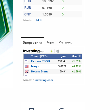
EUR
10.6292
0
RUB
0.1160
0
CNY
1.3699
0
Манбаъ:
.
nbt.tj
Агро
Металхо
Энергетика
Манбаъ:
.
Investing.com