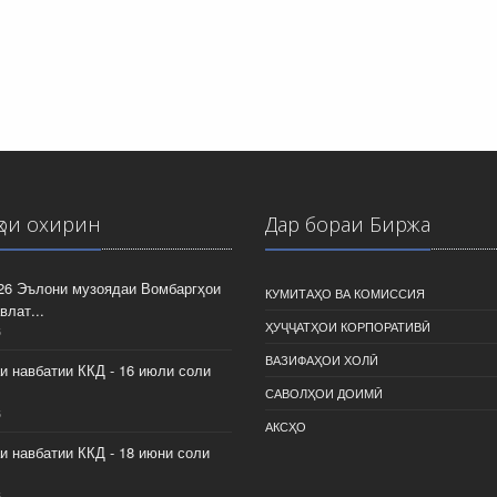
ҳои охирин
Дар бораи Биржа
026 Эълони музоядаи Вомбаргҳои
КУМИТАҲО ВА КОМИССИЯ
влат...
ҲУҶҶАТҲОИ КОРПОРАТИВӢ
6
ВАЗИФАҲОИ ХОЛӢ
и навбатии ККД - 16 июли соли
САВОЛҲОИ ДОИМӢ
6
АКСҲО
и навбатии ККД - 18 июни соли
6