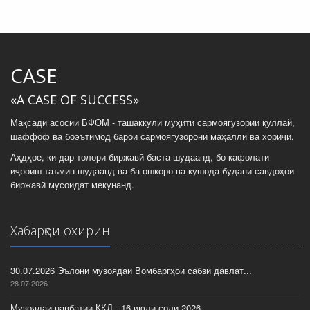
CASE
«A CASE OF SUCCESS»
Мақсади асосии БФОМ - ташаккули муҳити сармоягузории қуллай,
шаффоф ва боэътимод барои сармоягузорони маҳаллӣ ва хориҷӣ.
Аҳдҳое, ки дар толори биржавӣ баста шудаанд, бо кафолати
иҷроиш таъмин шудаанд ва ба ошкоро ва кушода будани савдоҳои
биржавӣ мусоидат мекунанд.
Хабарҳои охирин
30.07.2026 Эълони музоядаи Вомбаргҳои сабзи давлат...
28.07.2026
Музоядаи навбатии ККД - 16 июли соли 2026