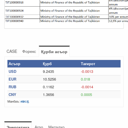
CASE
Форекс
Қурби асъор
Асъор
Қурб
Тағирот
USD
9.2435
-0.0013
EUR
10.5256
0.018
RUB
0.1162
-0.0014
CNY
1.3656
0.0005
Манбаъ:
.
nbt.tj
Агро
Металхо
Энергетика