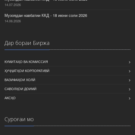
14.07.2026
Музоядаи навбатии ККД - 18 июни соли 2026
14.06.2026
Дар бораи Биржа
КУМИТАҲО ВА КОМИССИЯ
ҲУҶҶАТҲОИ КОРПОРАТИВӢ
ВАЗИФАҲОИ ХОЛӢ
САВОЛҲОИ ДОИМӢ
АКСҲО
Суроғаи мо