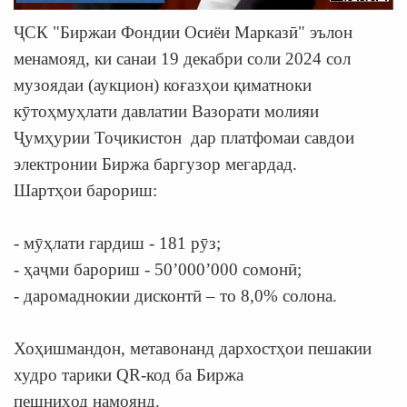
ҶСК "Биржаи Фондии Осиёи Марказӣ" эълон
менамояд, ки санаи 19 декабри соли
2024 сол
музоядаи (аукцион) коғазҳои қиматноки
кӯтоҳмуҳлати давлатии Вазорати
молияи
Ҷумҳурии Тоҷикистон дар платфомаи савдои
электронии Биржа баргузор
мегардад.
Шартҳои барориш:
- мӯҳлати гардиш - 181 рӯз;
- ҳаҷми барориш - 50’000’000 сомонӣ;
- даромаднокии дисконтӣ – то 8,0% солона.
Хоҳишмандон, метавонанд дархостҳои пешакии
худро тарики QR-код ба Биржа
пешниҳод намоянд.