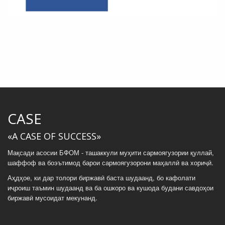
CASE
«A CASE OF SUCCESS»
Мақсади асосии БФОМ - ташаккули муҳити сармоягузории қуллай,
шаффоф ва боэътимод барои сармоягузорони маҳаллӣ ва хориҷӣ.
Аҳдҳое, ки дар толори биржавӣ баста шудаанд, бо кафолати
иҷроиш таъмин шудаанд ва ба ошкоро ва кушода будани савдоҳои
биржавӣ мусоидат мекунанд.