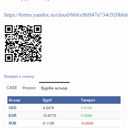
https://forms.yandex.ru/cloud/66fcc86ff47e734c920b6d
Возврат к списку
CASE
Форекс
Қурби асъор
Асъор
Қурб
Тағирот
USD
9.2476
0.0103
EUR
10.6773
0.0064
RUB
0.1135
-0.0004