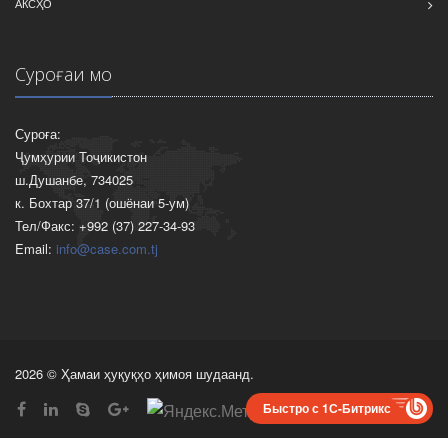
АКСҲО
Суроғаи мо
Суроға:
Ҷумҳурии Тоҷикистон
ш.Душанбе, 734025
к. Бохтар 37/1 (ошёнаи 5-ум)
Тел/Факс: +992 (37) 227-34-93
Email:
info@case.com.tj
2026 © Ҳамаи ҳуқуқҳо ҳимоя шудаанд.
Быстро с 1С-Битрикс