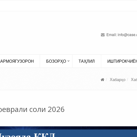
Email:
info@case.
САРМОЯГУЗОРОН
БОЗОРҲО
ТАҲЛИЛ
ИШТИРОКЧИЁН
Хабарҳо
Ха
феврали соли 2026