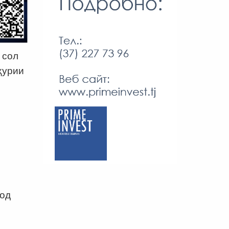
 сол
ҳурии
ҳод