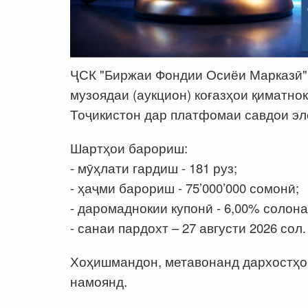
ҶСК "Биржаи Фондии Осиёи Марказӣ" 
музоядаи (аукцион) коғазҳои қиматн
Тоҷикистон дар платфомаи савдои эл
Шартҳои барориш:
- мӯҳлати гардиш - 181 руз;
- ҳаҷми барориш - 75’000’000 сомонӣ;
- даромаднокии купонӣ - 6,00% солона
- санаи пардохт – 27 августи 2026 сол
Хоҳишмандон, метавонанд дархостҳо
намоянд.