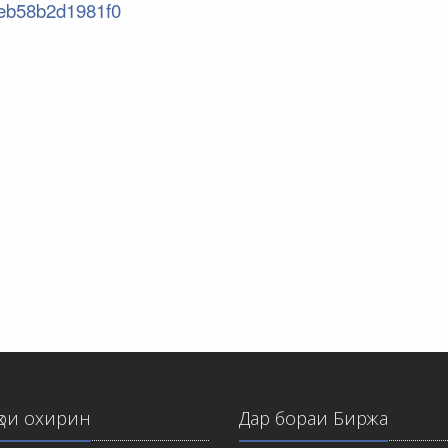
1eb58b2d1981f0
ҳои охирин
Дар бораи Биржа