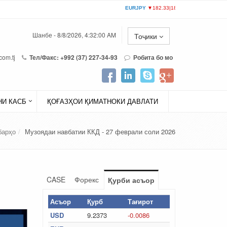
Шанбе - 8/8/2026, 4:32:00 AM
Тоҷики
com.tj
Тел/Факс: +992 (37) 227-34-93
Робита бо мо
И КАСБ
ҚОҒАЗҲОИ ҚИМАТНОКИ ДАВЛАТИ
барҳо
Музоядаи навбатии ККД - 27 феврали соли 2026
CASE
Форекс
Қурби асъор
Асъор
Қурб
Тағирот
USD
9.2373
-0.0086