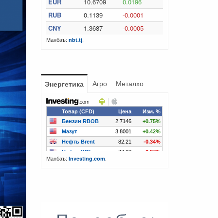
EUR
10.6709
0.0196
RUB
0.1139
-0.0001
CNY
1.3687
-0.0005
Манбаъ:
.
nbt.tj
Агро
Металхо
Энергетика
Манбаъ:
.
Investing.com