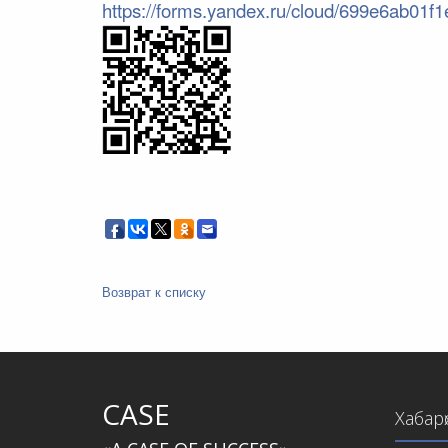
https://forms.yandex.ru/cloud/699e6ab01f
Возврат к списку
CASE
Хабар