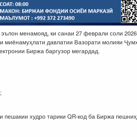
эълон менамояд, ки санаи 27 феврали соли 2026
оки миёнамуҳлати давлатии Вазорати молияи Ҷум
ектронии Биржа баргузор мегардад.
;
.
и пешакии худро тарики QR-код ба Биржа пешни