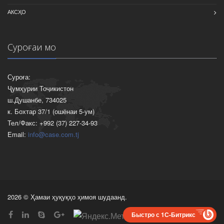
АКСҲО
Суроғаи мо
Суроға:
Ҷумҳурии Тоҷикистон
ш.Душанбе, 734025
к. Бохтар 37/1 (ошёнаи 5-ум)
Тел/Факс: +992 (37) 227-34-93
Email:
info@case.com.tj
2026 © Ҳамаи ҳуқуқҳо ҳимоя шудаанд.
Быстро с 1С-Битрикс