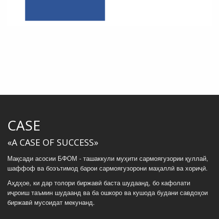
CASE
«A CASE OF SUCCESS»
Мақсади асосии БФОМ - ташаккули муҳити сармоягузории қуллай,
шаффоф ва боэътимод барои сармоягузорони маҳаллӣ ва хориҷӣ.
Аҳдҳое, ки дар толори биржавӣ баста шудаанд, бо кафолати
иҷроиш таъмин шудаанд ва ба ошкоро ва кушода будани савдоҳои
биржавӣ мусоидат мекунанд.