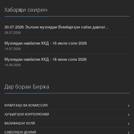
Хабарҳои охирин
30.07.2026 Эълони музоядаи Вомбаргҳои сабзи давлат...
28.07.2026
Музоядаи навбатии ККД - 16 июли соли 2026
14.07.2026
Музоядаи навбатии ККД - 18 июни соли 2026
14.06.2026
Дар бораи Биржа
КУМИТАҲО ВА КОМИССИЯ
ҲУҶҶАТҲОИ КОРПОРАТИВӢ
ВАЗИФАҲОИ ХОЛӢ
САВОЛҲОИ ДОИМӢ