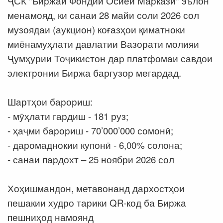
ҶСК "Биржаи Фондии Осиёи Марказӣ" эълон
менамояд, ки санаи 28 майи соли 2026 сол
музоядаи (аукцион) коғазҳои қиматноки
миёнамуҳлати давлатии Вазорати молияи
Ҷумҳурии Тоҷикистон дар платфомаи савдои
электронии Биржа баргузор мегардад.
Шартҳои барориш:
- мӯҳлати гардиш - 181 руз;
- ҳаҷми барориш - 70’000’000 сомонӣ;
- даромаднокии купонӣ - 6,00% солона;
- санаи пардохт – 25 ноябри 2026 сол
Хоҳишмандон, метавонанд дархостҳои
пешакии худро тарики QR-код ба Биржа
пешниҳод намоянд