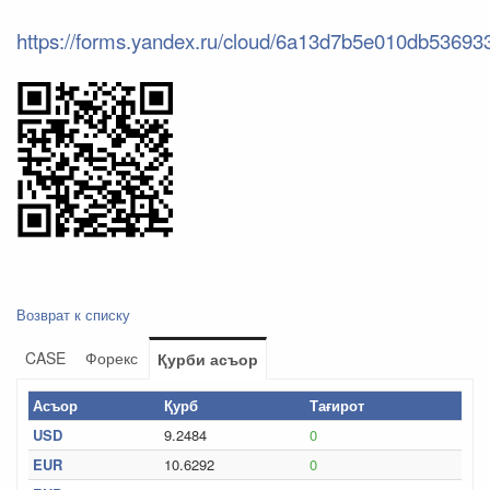
https://forms.yandex.ru/cloud/6a13d7b5e010db53693
Возврат к списку
CASE
Форекс
Қурби асъор
Асъор
Қурб
Тағирот
USD
9.2484
0
EUR
10.6292
0